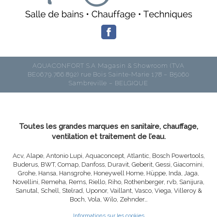
AQUACONFORT S.A Magasin & Showroom (TVA
BE0679.766.892) rue Bois Sainte-Marie 178 – B5060
Sambreville – BELGIQUE
Toutes les grandes marques en sanitaire, chauffage,
ventilation et traitement de l’eau.
Acv, Alape, Antonio Lupi, Aquaconcept, Atlantic, Bosch Powertools,
Buderus, BWT, Comap, Danfoss, Duravit, Geberit, Gessi, Giacomini,
Grohe, Hansa, Hansgrohe, Honeywell Home, Hüppe, Inda, Jaga,
Novellini, Remeha, Rems, Riello, Riho, Rothenberger, rvb, Sanijura,
Sanutal, Schell, Stelrad, Uponor, Vaillant, Vasco, Viega, Villeroy &
Boch, Vola, Wilo, Zehnder…
Informations sur les cookies