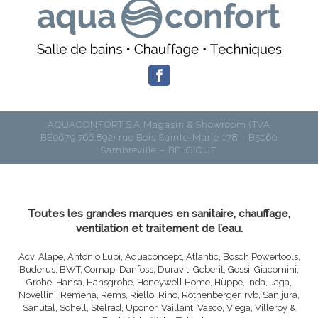
AQUACONFORT S.A Magasin & Showroom (TVA
BE0679.766.892) rue Bois Sainte-Marie 178 – B5060
Sambreville – BELGIQUE
Toutes les grandes marques en sanitaire, chauffage,
ventilation et traitement de l’eau.
Acv, Alape, Antonio Lupi, Aquaconcept, Atlantic, Bosch Powertools,
Buderus, BWT, Comap, Danfoss, Duravit, Geberit, Gessi, Giacomini,
Grohe, Hansa, Hansgrohe, Honeywell Home, Hüppe, Inda, Jaga,
Novellini, Remeha, Rems, Riello, Riho, Rothenberger, rvb, Sanijura,
Sanutal, Schell, Stelrad, Uponor, Vaillant, Vasco, Viega, Villeroy &