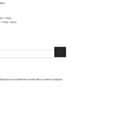
sées
9h00–17h00
 : 11h00–15h00
Recherche
droit pour vous présenter et votre site ou insérer quelques