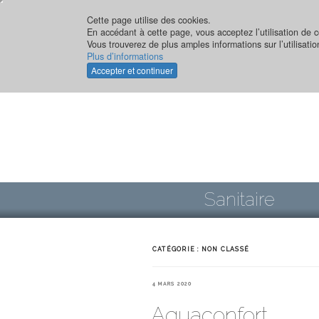
Aller
au
Cette page utilise des cookies.
En accédant à cette page, vous acceptez l’utilisation de c
contenu
Vous trouverez de plus amples informations sur l’utilisati
principal
Plus d’informations
Accepter et continuer
Sanitaire
CATÉGORIE :
NON CLASSÉ
PUBLIÉ
4 MARS 2020
LE
Aquaconfort