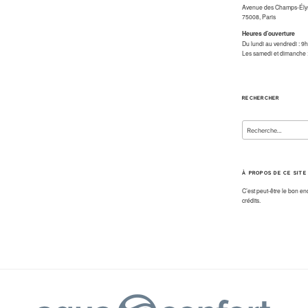
Avenue des Champs-Ély
75008, Paris
Heures d’ouverture
Du lundi au vendredi : 
Les samedi et dimanche
RECHERCHER
Recherche
pour
:
À PROPOS DE CE SITE
C’est peut-être le bon en
crédits.