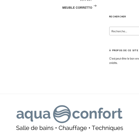
SUIVANT
Article
suivant
MEUBLE CORRETTO
RECHERCHER
Recherche
pour
:
À PROPOS DE CE SITE
C’est peut-être le bon en
crédits.