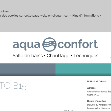
ookies.
on des cookies sur cette page web, en cliquant sur « Plus d’informations ».
TO B15
RETROUVEZ-NOUS
Adresse
Avenue des Champs-Ély
75008, Paris
Heures d’ouverture
Du lundi au vendredi : 
Les samedi et dimanche