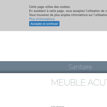
Aller
au
Cette page utilise des cookies.
En accédant à cette page, vous acceptez l’utilisation de c
contenu
Vous trouverez de plus amples informations sur l’utilisati
principal
Plus d’informations
Accepter et continuer
Sanitaire
MEUBLE ACU
Navigation