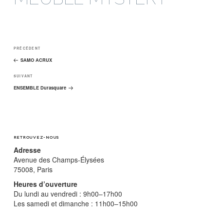
Navigation
Article
PRÉCÉDENT
de
précédent
SAMO ACRUX
l’article
Article
SUIVANT
suivant
ENSEMBLE Durasquare
RETROUVEZ-NOUS
Adresse
Avenue des Champs-Élysées
75008, Paris
Heures d’ouverture
Du lundi au vendredi : 9h00–17h00
Les samedi et dimanche : 11h00–15h00