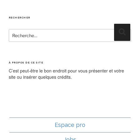
RECHERCHER
Recherche
Recher
pour
:
À PROPOS DE CE SITE
C’est peut-être le bon endroit pour vous présenter et votre
site ou insérer quelques crédits.
Espace pro
Jobs