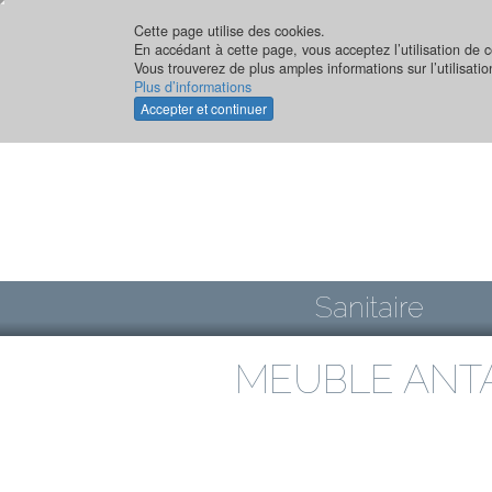
Aller
au
Cette page utilise des cookies.
En accédant à cette page, vous acceptez l’utilisation de c
contenu
Vous trouverez de plus amples informations sur l’utilisati
principal
Plus d’informations
Accepter et continuer
Sanitaire
MEUBLE ANTA