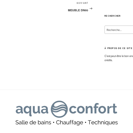
SUIVANT
Article
suivant
MEUBLE DNeo
RECHERCHER
Recherche
pour
:
À PROPOS DE CE SITE
C’est peut-être le bon en
crédits.