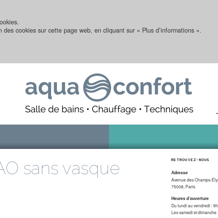
ookies.
on des cookies sur cette page web, en cliquant sur « Plus d’informations ».
O sans vasque
RETROUVEZ-NOUS
Adresse
Avenue des Champs-Ély
75008, Paris
Heures d’ouverture
Du lundi au vendredi : 
Les samedi et dimanche