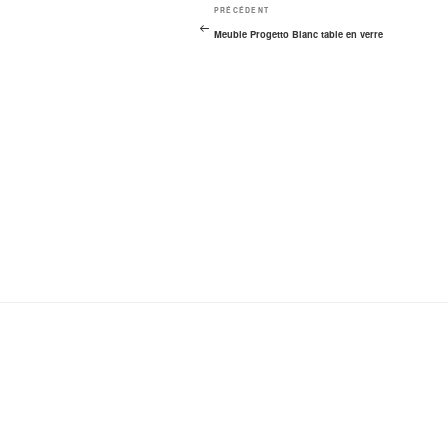
Navigation
Article
PRÉCÉDENT
de
précédent
Meuble Progetto Blanc table en verre
l’article